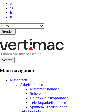
en
es
fr
it
Main navigation
Maschinen
Arbeitsbühnen
Mastarbeitsbühnen
Scherenbühnen
Gelenk-Teleskopbühnen
Teleskoparbeitsbühnen
Spinnen-Arbeitsbühnen
Teleskoplader