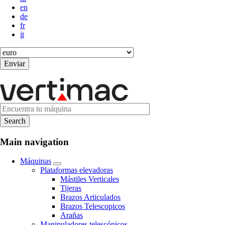
en
de
fr
it
Main navigation
Máquinas
Plataformas elevadoras
Mástiles Verticales
Tijeras
Brazos Articulados
Brazos Telescopicos
Arañas
Manipuladores telescópicos