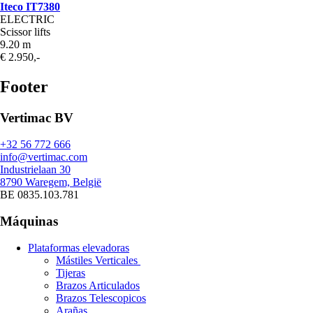
Iteco IT7380
ELECTRIC
Scissor lifts
9.20 m
€ 2.950,-
Footer
Vertimac BV
+32 56 772 666
info@vertimac.com
Industrielaan 30
8790 Waregem, België
BE 0835.103.781
Máquinas
Plataformas elevadoras
Mástiles Verticales
Tijeras
Brazos Articulados
Brazos Telescopicos
Arañas