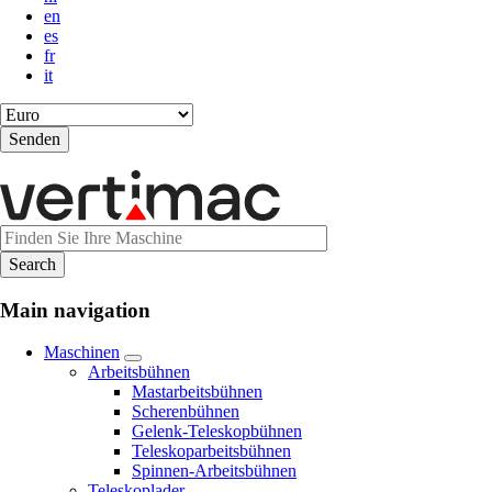
en
es
fr
it
Main navigation
Maschinen
Arbeitsbühnen
Mastarbeitsbühnen
Scherenbühnen
Gelenk-Teleskopbühnen
Teleskoparbeitsbühnen
Spinnen-Arbeitsbühnen
Teleskoplader