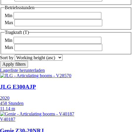
Betriebsstunden
Min
Max
Tragkraft (T)
Min
Max
Sort by
Lagerliste herunterladen
JLG E300AJP
2020
458 Stunden
11.14 m
V40187
Genie Z30-20NRJ