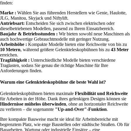
finden:
Marke :
Wählen Sie aus führenden Herstellern wie Genie, Haulotte,
JLG, Manitou, Skyjack und Niftylift.
Antriebsart:
Entscheiden Sie sich zwischen elektrischen oder
dieselbetriebenen Modellen, passend zu Ihrem Einsatzbereich.
Baujahr & Betriebsstunden :
Wir bieten sowohl neue Maschinen als
auch hochwertige Gebrauchtmodelle mit geringer Nutzung.
Arbeitshöhe :
Kompakte Modelle bieten eine Reichweite von bis zu
10 Metern
, während größere Gelenkteleskopbühnen bis zu
43 Meter
erreichen.
Tragfähigkeit :
Unterschiedliche Modelle bieten verschiedene
Traglasten, sodass Sie genau die richtige Maschine für Ihre
Anforderungen finden.
Warum eine Gelenkteleskopbühne die beste Wahl ist?
Gelenkteleskopbühnen bieten maximale
Flexibilität und Reichweite
für Arbeiten in der Höhe. Dank ihres gelenkigen Designs können sie
Hindernisse mühelos überwinden
, ohne an horizontaler Reichweite
zu verlieren – die sogenannte
"Up-and-Over"-Funktion
.
Ihre kompakte Bauweise macht sie ideal für
Arbeitsbereiche mit
begrenztem Platz, wie enge Baustellen oder städtische Straßen. Ob für
Bauarbeiten, Wartung oder industrielle Einsätze – eine