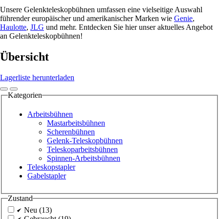
Unsere Gelenkteleskopbühnen umfassen eine vielseitige Auswahl
führender europäischer und amerikanischer Marken wie
Genie
,
Haulotte
,
JLG
und mehr. Entdecken Sie hier unser aktuelles Angebot
an Gelenkteleskopbühnen!
Übersicht
Lagerliste herunterladen
Kategorien
Arbeitsbühnen
Mastarbeitsbühnen
Scherenbühnen
Gelenk-Teleskopbühnen
Teleskoparbeitsbühnen
Spinnen-Arbeitsbühnen
Teleskopstapler
Gabelstapler
Zustand
Neu (13)
Gebraucht (19)