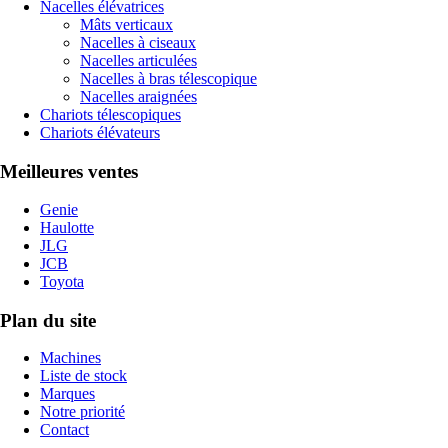
Nacelles élévatrices
Mâts verticaux
Nacelles à ciseaux
Nacelles articulées
Nacelles à bras télescopique
Nacelles araignées
Chariots télescopiques
Chariots élévateurs
Meilleures ventes
Genie
Haulotte
JLG
JCB
Toyota
Plan du site
Machines
Liste de stock
Marques
Notre priorité
Contact